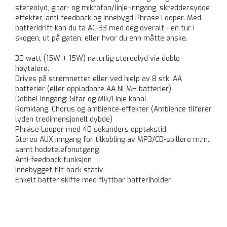
stereolyd, gitar- og mikrofon/linje-inngang, skreddersydde
effekter, anti-feedback og innebygd Phrase Looper. Med
batteridrift kan du ta AC-33 med deg overalt - en tur i
skogen, ut på gaten, eller hvor du enn måtte ønske.
30 watt (15W + 15W) naturlig stereolyd via doble
høytalere.
Drives på strømnettet eller ved hjelp av 8 stk. AA
batterier (eller oppladbare AA Ni-MH batterier)
Dobbel inngang: Gitar og Mik/Linje kanal
Romklang, Chorus og ambience-effekter (Ambience tilfører
lyden tredimensjonell dybde)
Phrase Looper med 40 sekunders opptakstid
Stereo AUX inngang for tilkobling av MP3/CD-spillere m.m.,
samt hodetelefonutgang
Anti-feedback funksjon
Innebygget tilt-back stativ
Enkelt batteriskifte med flyttbar batteriholder