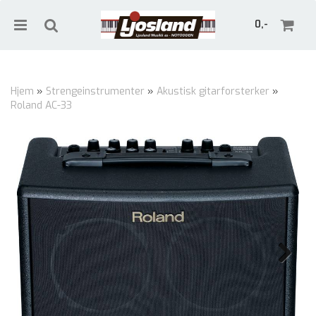
0,-
Hjem
»
Strengeinstrumenter
»
Akustisk gitarforsterker
»
Roland AC-33
Nullstill
Trykk ENTER for å søke
Next