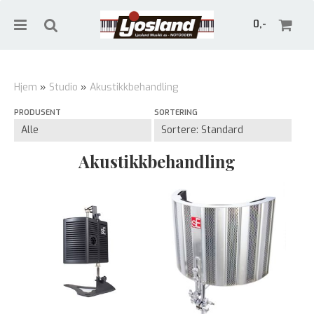
0,-
Hjem
»
Studio
»
Akustikkbehandling
PRODUSENT
SORTERING
Nullstill
Trykk ENTER for å søke
Akustikkbehandling