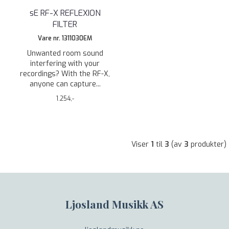
sE RF-X REFLEXION
FILTER
Vare nr. 1311030EM
Unwanted room sound
interfering with your
recordings? With the RF-X,
anyone can capture...
1.254,-
Viser
1
til
3
(av
3
produkter)
Ljosland Musikk AS