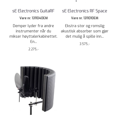
sE Electronics GuitaRF
sE Electronics RF Space
Vare nr. 1311040EM
Vare nr. 1311010EM
Demper lyder fra andre
Ekstra stor og romslig
instrumenter når du
akustisk absorber som gjør
mikser høyttalerkabinettet.
det mulig å spille inn...
En...
3.575,-
2.275,-