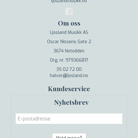
ljoslandmusikk.no
Om oss
Ljosland Musikk AS
Oscar Nissens Gate 2
3674 Notodden
Org. nr. 979366817
35 02 72 00
halvor@ljosland.no
Kundeservice
Nyhetsbrev