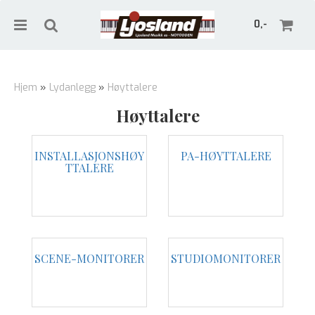
0,-
Hjem
»
Lydanlegg
»
Høyttalere
Høyttalere
Nullstill
INSTALLASJONSHØY
PA-HØYTTALERE
Trykk ENTER for å søke
TTALERE
SCENE-MONITORER
STUDIOMONITORER