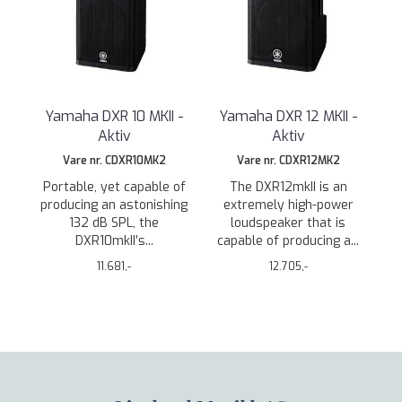
Yamaha DXR 10 MKII -
Yamaha DXR 12 MKII -
Aktiv
Aktiv
Vare nr. CDXR10MK2
Vare nr. CDXR12MK2
Portable, yet capable of
The DXR12mkII is an
producing an astonishing
extremely high-power
132 dB SPL, the
loudspeaker that is
DXR10mkII’s...
capable of producing a...
11.681,-
12.705,-