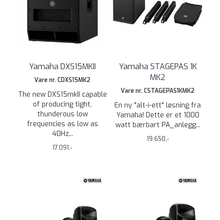
Yamaha DXS15MKII
Yamaha STAGEPAS 1K
MK2
Vare nr. CDXS15MK2
Vare nr. CSTAGEPAS1KMK2
The new DXS15mkII capable
of producing tight,
En ny "alt-i-ett" løsning fra
thunderous low
Yamaha! Dette er et 1000
frequencies as low as
watt bærbart PA_anlegg...
40Hz...
19.650,-
17.091,-