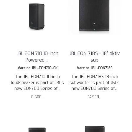
JBL EON 710 10-inch
JBL EON 718S - 18" aktiv
Powered
...
sub
Vare nr. JBL-EON710-EK
Vare nr. JBL-EON718S
The JBL EON710 10-inch
The JBL EON718S 18-inch
loudspeaker is part of JBL’s
subwoofer is part of JBL’s
new EON700 Series of...
new EON700 Series of...
8.600,-
14.938,-