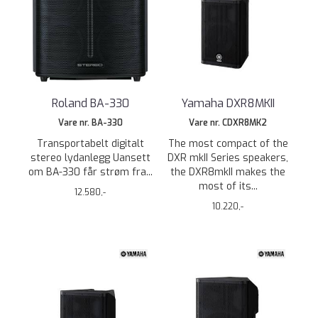
Roland BA-330
Yamaha DXR8MKII
Vare nr. BA-330
Vare nr. CDXR8MK2
Transportabelt digitalt
The most compact of the
stereo lydanlegg Uansett
DXR mkII Series speakers,
om BA-330 får strøm fra...
the DXR8mkII makes the
most of its...
12.580,-
10.220,-