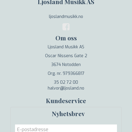
Ljosland Musikk AS
ljoslandmusikk.no
Om oss
Ljosland Musikk AS
Oscar Nissens Gate 2
3674 Notodden
Org. nr. 979366817
35 02 72 00
halvor@ljosland.no
Kundeservice
Nyhetsbrev