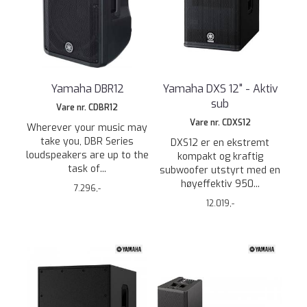
Yamaha DBR12
Yamaha DXS 12" - Aktiv
sub
Vare nr. CDBR12
Vare nr. CDXS12
Wherever your music may
take you, DBR Series
DXS12 er en ekstremt
loudspeakers are up to the
kompakt og kraftig
task of...
subwoofer utstyrt med en
høyeffektiv 950...
7.296,-
12.019,-