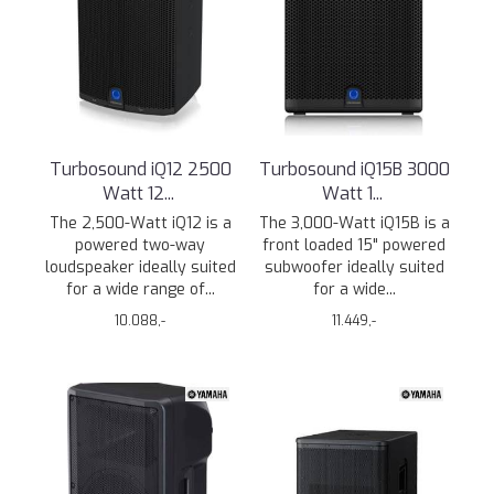
Turbosound iQ12 2500
Turbosound iQ15B 3000
Watt 12
...
Watt 1
...
The 2,500-Watt iQ12 is a
The 3,000-Watt iQ15B is a
powered two-way
front loaded 15" powered
loudspeaker ideally suited
subwoofer ideally suited
for a wide range of...
for a wide...
10.088,-
11.449,-