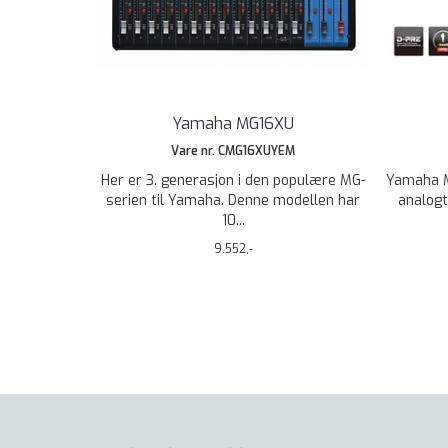
Yamaha MG16XU
Vare nr. CMG16XUYEM
Her er 3. generasjon i den populære MG-
Yamaha M
serien til Yamaha. Denne modellen har
analogt
10...
9.552,-