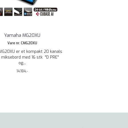
Yamaha MG20XU
Vare nr. CMG20XU
G20XU er et kompakt 20 kanals
 miksebord med 16 stk "D PRE"
og...
14.184,-