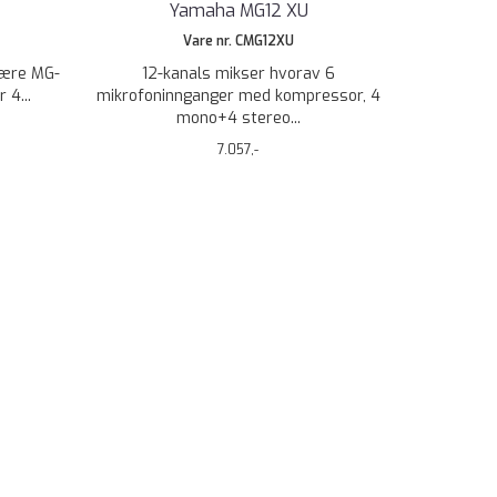
Yamaha MG12 XU
Vare nr. CMG12XU
lære MG-
12-kanals mikser hvorav 6
 4...
mikrofoninnganger med kompressor, 4
mono+4 stereo...
7.057,-