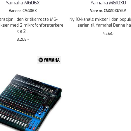
Yamaha MG06X
Yamaha MG10XU
Vare nr. CMG06X
Vare nr. CMG10XUYEM
erasjon i den kritikerroste MG-
Ny 10-kanals mikser i den popu
Mikser med 2 mikrofonforsterkere
serien til Yamaha! Denne har
og 2...
4.263,-
3.208,-