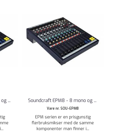
o og
...
Soundcraft EPM8 - 8 mono og
...
Vare nr. SOU-EPM8
tig
EPM serien er en prisgunstig
amme
flerbruksmikser med de samme
..
komponenter man finner i...