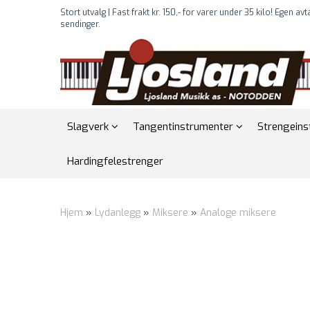
Stort utvalg | Fast frakt kr. 150,- for varer under 35 kilo! Egen av
sendinger.
Slagverk
Tangentinstrumenter
Strengein
Hardingfelestrenger
Hjem
»
Lydanlegg
»
Miksere
»
Analoge miksere