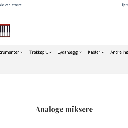
tale ved større
Hje
strumenter
Trekkspill
Lydanlegg
Kabler
Andre in
Analoge miksere