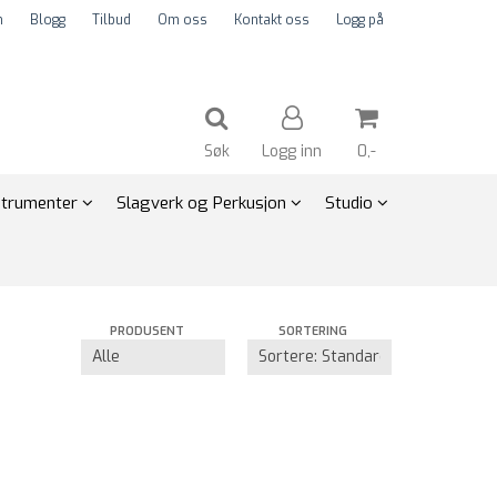
m
Blogg
Tilbud
Om oss
Kontakt oss
Logg på
Søk
Logg inn
0,-
strumenter
Slagverk og Perkusjon
Studio
Nullstill
Trykk ENTER for å søke
PRODUSENT
SORTERING