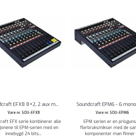
craft EFX8 8+2, 2 aux m
...
Soundcraft EPM6 - 6 mon
Vare nr. SOU-EFX8
Vare nr. SOU-EPM6
raft EFX serie kombinerer alle
EPM serien er en prisguns
jonene til EPM-serien med en
flerbruksmikser med de s
innebygd 24 bits...
komponenter man finner i.