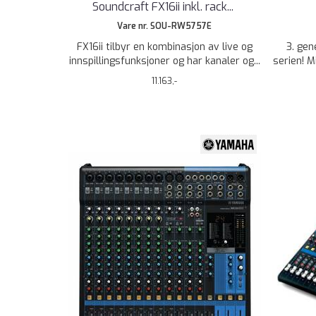
Soundcraft FX16ii inkl. rack
...
Vare nr. SOU-RW5757E
FX16ii tilbyr en kombinasjon av live og
3. gen
innspillingsfunksjoner og har kanaler og...
serien! 
11.163,-