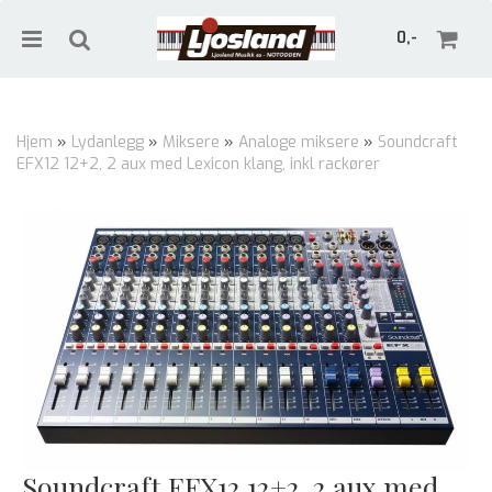
0,-
Hjem
»
Lydanlegg
»
Miksere
»
Analoge miksere
»
Soundcraft
EFX12 12+2, 2 aux med Lexicon klang, inkl rackører
Nullstill
Trykk ENTER for å søke
Soundcraft EFX12 12+2, 2 aux med