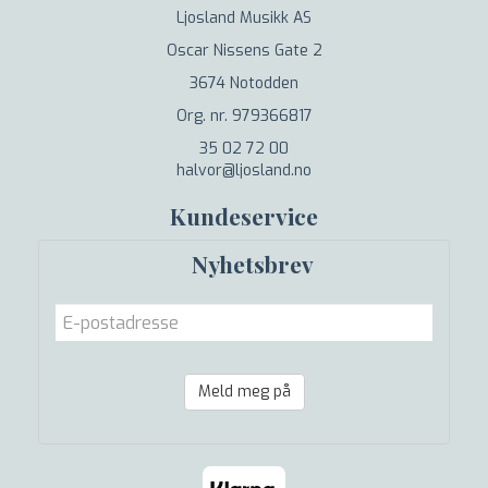
Ljosland Musikk AS
Oscar Nissens Gate 2
3674 Notodden
Org. nr. 979366817
35 02 72 00
halvor@ljosland.no
Kundeservice
Nyhetsbrev
Meld meg på