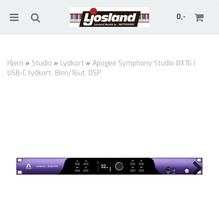
0,-
Hjem
»
Studio
»
Lydkort
»
Apogee Symphony Studio 8X16 |
USB-C lydkort, 8inn/16ut, DSP
Nullstill
Trykk ENTER for å søke
Next