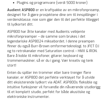
Plugins og programvare (verdi 5000 kroner)
Audient ASP800
er en kraftpakke av en mikrofonpreamp,
designet for å gjøre prosjektene dine om til innspillinger i
verdensklasse, noe som gjør den til det perfekte tillegget
til lydkortet ditt.
ASP800 har åtte kanaler med Audients velkjente
mikrofonpreamper – de samme som brukes i det
legendariske ASP8024 miksebordet. I denne preampen
finner du også Burr-Brown omformerteknologi, to JFET D.I
og to retrokanaler med Saturation control – HMX & IRON.
Bare å koble til mikrofoner, gitarer, keyboard og
trommemaskiner, så er du i gang. Vær kreativ og tenk
stort!
Enten du spiller inn trommer eller bare trenger flere
kanaler, er ASP800 det perfekte verktøyet for å utvide
ditt eksisterende lydkort via ADAT. ASP800s fleksible og
intuitive funksjoner vil forvandle din nåværende studiorigg
til et komplett studio, perfekt for både akustiske og
elektroniske instrumenter.