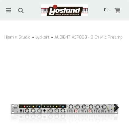
0,-
Hjem
»
Studio
»
Lydkort
»
AUDIENT ASP800 - 8 Ch Mic Preamp
Nullstill
Trykk ENTER for å søke
Next