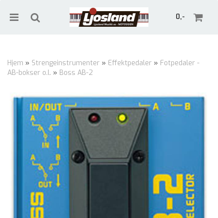
0,-
Hjem
»
Strengeinstrumenter
»
Effektpedaler
»
Fotpedaler -
AB-bokser o.l.
»
Boss AB-2
Nullstill
Trykk ENTER for å søke