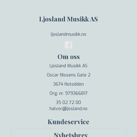
Ljosland Musikk AS
ljoslandmusikk.no
Om oss
Ljosland Musikk AS
Oscar Nissens Gate 2
3674 Notodden
Org. nr. 979366817
35 02 72 00
halvor@ljosland.no
Kundeservice
Nyhetsbrev