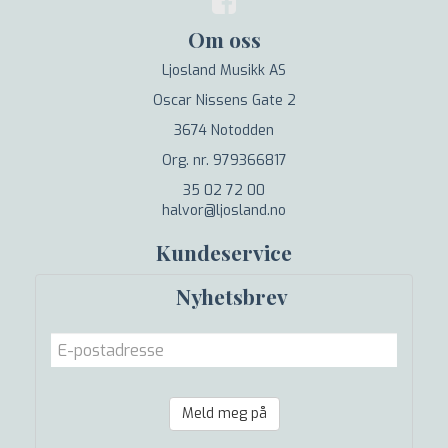
Om oss
Ljosland Musikk AS
Oscar Nissens Gate 2
3674 Notodden
Org. nr. 979366817
35 02 72 00
halvor@ljosland.no
Kundeservice
Nyhetsbrev
Meld meg på