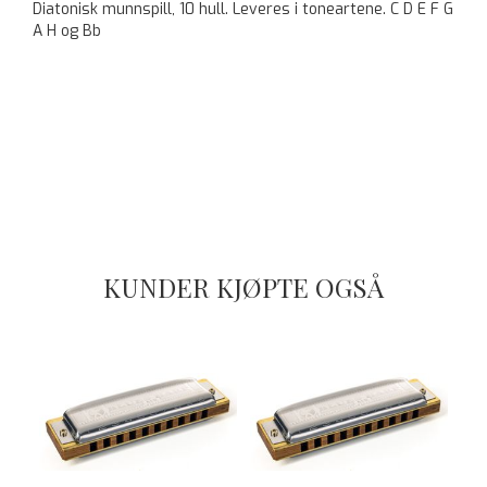
Diatonisk munnspill, 10 hull. Leveres i toneartene. C D E F G
A H og Bb
KUNDER KJØPTE OGSÅ