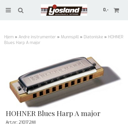
0,-
Hjem
»
Andre instrumenter
»
Munnspill
»
Diatoniske
»
HOHNER
Blues Harp A major
Nullstill
Trykk ENTER for å søke
HOHNER Blues Harp A major
Art.nr:
210172MI