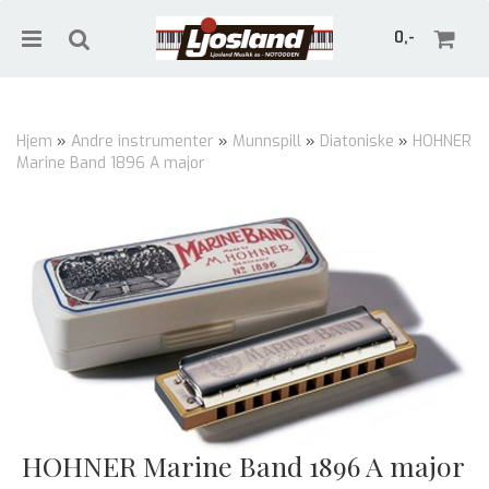
0,-
Hjem
»
Andre instrumenter
»
Munnspill
»
Diatoniske
»
HOHNER
Marine Band 1896 A major
Nullstill
Trykk ENTER for å søke
HOHNER Marine Band 1896 A major