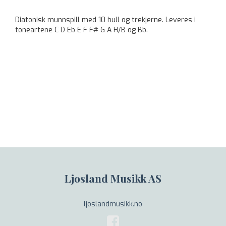
Diatonisk munnspill med 10 hull og trekjerne. Leveres i
toneartene C D Eb E F F# G A H/B og Bb.
Ljosland Musikk AS
ljoslandmusikk.no