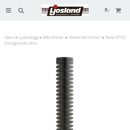
0,-
Hjem
»
Lydanlegg
»
Mikrofoner
»
Videomikrofoner
»
Røde NTG1
Shotgunmikrofon
Nullstill
Trykk ENTER for å søke