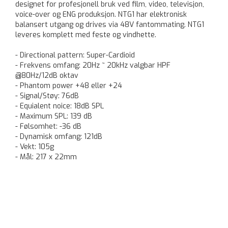
designet for profesjonell bruk ved film, video, televisjon,
voice-over og ENG produksjon. NTG1 har elektronisk
balansert utgang og drives via 48V fantommating. NTG1
leveres komplett med feste og vindhette.
- Directional pattern: Super-Cardioid
- Frekvens omfang: 20Hz ~ 20kHz valgbar HPF
@80Hz/12dB oktav
- Phantom power +48 eller +24
- Signal/Støy: 76dB
- Equialent noice: 18dB SPL
- Maximum SPL: 139 dB
- Følsomhet: -36 dB
- Dynamisk omfang: 121dB
- Vekt: 105g
- Mål: 217 x 22mm