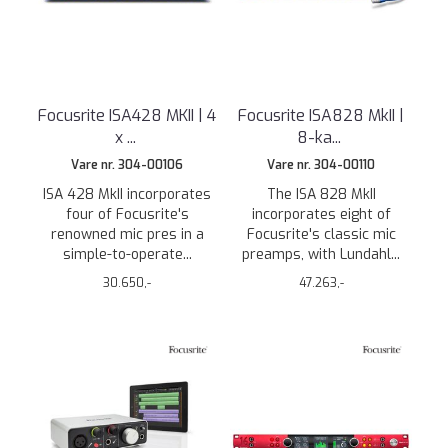
Focusrite ISA428 MKII | 4
Focusrite ISA828 MkII |
x
...
8-ka
...
Vare nr. 304-00106
Vare nr. 304-00110
ISA 428 MkII incorporates
The ISA 828 MkII
four of Focusrite's
incorporates eight of
renowned mic pres in a
Focusrite's classic mic
simple-to-operate...
preamps, with Lundahl...
30.650,-
47.263,-