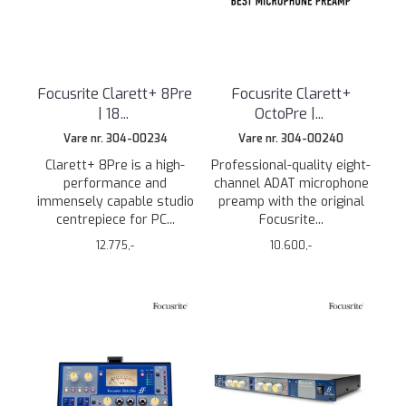
Focusrite Clarett+ 8Pre
Focusrite Clarett+
| 18
...
OctoPre |
...
Vare nr. 304-00234
Vare nr. 304-00240
Clarett+ 8Pre is a high-
Professional-quality eight-
performance and
channel ADAT microphone
immensely capable studio
preamp with the original
centrepiece for PC...
Focusrite...
12.775,-
10.600,-