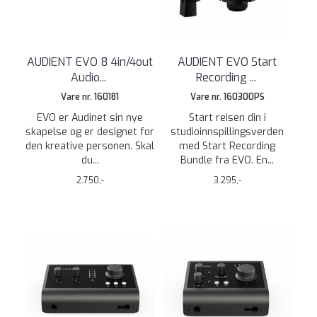
AUDIENT EVO 8 4in/4out
AUDIENT EVO Start
Audio
...
Recording
...
Vare nr. 160181
Vare nr. 160300PS
EVO er Audinet sin nye
Start reisen din i
skapelse og er designet for
studioinnspillingsverden
den kreative personen. Skal
med Start Recording
du...
Bundle fra EVO. En...
2.750,-
3.295,-