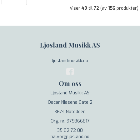
Viser
49
til
72
(av
156
produkter)
Ljosland Musikk AS
ljoslandmusikk.no
Om oss
Ljosland Musikk AS
Oscar Nissens Gate 2
3674 Notodden
Org. nr. 979366817
35 02 72 00
halvor@ljosland.no