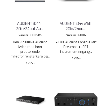
AUDIENT iD44 -
AUDIENT iD44 MkII-
20in/24out Au
...
20in/24ou
...
Vare nr. 160115PS
Vare nr. 160116
Den klassiske Audient
● Fire Audient Console Mic
lyden med høyt
Preamps ● JFET
presterende
instrumentinngang...
mikrofonforsterkere og...
7.295,-
7.295,-