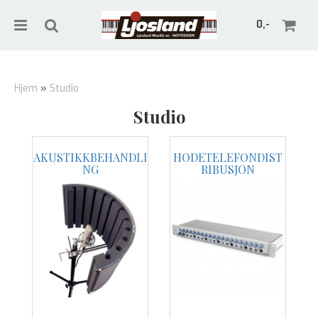
0,-
Hjem
»
Studio
Studio
Nullstill
AKUSTIKKBEHANDLI
HODETELEFONDIST
Trykk ENTER for å søke
NG
RIBUSJON