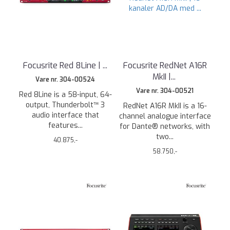
Focusrite Red 8Line | ...
Focusrite RedNet A16R
MkII |
...
Vare nr. 304-00524
Vare nr. 304-00521
Red 8Line is a 58-input, 64-
output, Thunderbolt™ 3
RedNet A16R MkII is a 16-
audio interface that
channel analogue interface
features...
for Dante® networks, with
two...
40.875,-
58.750,-