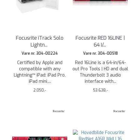
Focusrite iTrack Solo
Focusrite RED 16LINE |
Lightn
...
64 I/
...
Vare nr. 304-00224
Vare nr. 304-00518
Certified by Apple and
Red 16Line is a 64-in/64-
compatible with any
out Pro Tools | HD and dual
Lightning™ iPad: iPad Pro,
Thunderbolt 3 audio
iPad mini,...
interface with...
2.050,-
53.638,-