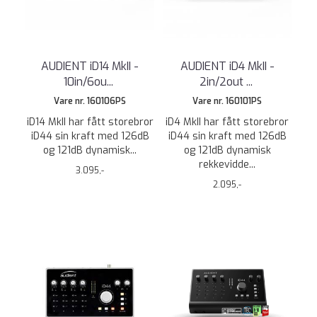
AUDIENT iD14 MkII -
AUDIENT iD4 MkII -
10in/6ou
...
2in/2out
...
Vare nr. 160106PS
Vare nr. 160101PS
iD14 MkII har fått storebror
iD4 MkII har fått storebror
iD44 sin kraft med 126dB
iD44 sin kraft med 126dB
og 121dB dynamisk...
og 121dB dynamisk
rekkevidde...
3.095,-
2.095,-