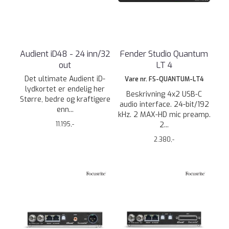
Audient iD48 - 24 inn/32
Fender Studio Quantum
out
LT 4
Det ultimate Audient iD-
Vare nr. FS-QUANTUM-LT4
lydkortet er endelig her
Beskrivning 4x2 USB-C
Større, bedre og kraftigere
audio interface. 24-bit/192
enn...
kHz. 2 MAX-HD mic preamp.
11.195,-
2...
2.380,-