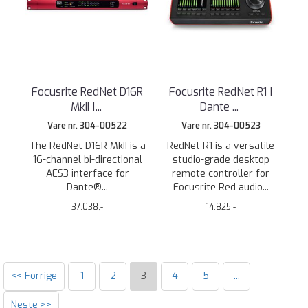
Focusrite RedNet D16R
Focusrite RedNet R1 |
MkII |
...
Dante
...
Vare nr. 304-00522
Vare nr. 304-00523
The RedNet D16R MkII is a
RedNet R1 is a versatile
16-channel bi-directional
studio-grade desktop
AES3 interface for
remote controller for
Dante®...
Focusrite Red audio...
37.038,-
14.825,-
<< Forrige
1
2
3
4
5
...
Neste >>