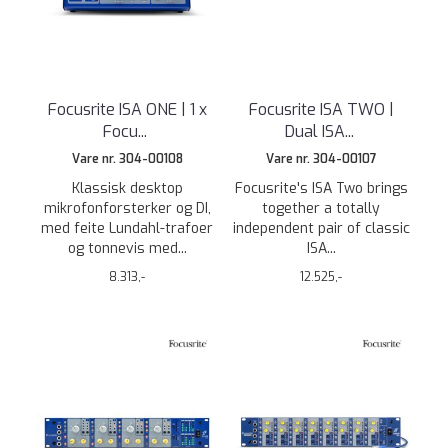
Focusrite ISA ONE | 1 x
Focusrite ISA TWO |
Focu
...
Dual ISA
...
Vare nr. 304-00108
Vare nr. 304-00107
Klassisk desktop
Focusrite's ISA Two brings
mikrofonforsterker og DI,
together a totally
med feite Lundahl-trafoer
independent pair of classic
og tonnevis med...
ISA...
8.313,-
12.525,-